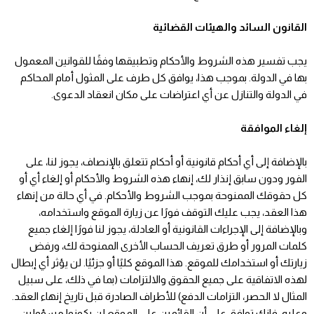
القانون السائد والهيئات القضائية
يجب تفسير هذه الشروط والأحكام وتطبيقها وفقًا للقوانين المعمول
بها في الدولة. بموجب هذا، يوافق كل طرف على المثول أمام المحاكم
في الدولة والتنازل عن أي اعتراضات على مكان انعقاد الدعوى.
إلغاء الموافقة
بالإضافة إلى أي أحكام قانونية أو أحكام تتعلق بالإنصاف، يجوز لنا، على
الفور ودون سابق إنذار لك، إنهاء هذه الشروط والأحكام أو إلغاء أي أو
كل حقوقك الممنوحة بموجب الشروط والأحكام. في أي حالة من إنهاء
هذا العقد، يجب عليك التوقف فورًا عن زيارة الموقع واستخدامه،
وبالإضافة إلى الإجراءات القانونية أو العادلة، يجوز لنا فورًا إلغاء جميع
كلمات المرور أو طرق تعريف الحساب الأخرى الممنوحة لك، ورفض
زيارتك أو استخدامك للموقع. هذا الموقع كليًا أو جزئيًا. لن يؤثر أي إبطال
لهذه الاتفاقية على جميع الحقوق والالتزامات (بما في ذلك، على سبيل
المثال لا الحصر، التزامات الدفع) للأطراف الصادرة قبل تاريخ إنهاء العقد.
وعليه، فإنك توافق على أن القائمين على الموقع لن يكونوا مسؤولين