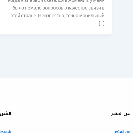
Когда я впервой оказался в Армении, у меня
было немало вопросов о качестве связи в
этой стране. Неизвестно, точно мобильный
[…]
عن المتجر
الشرو
عن المتجر
شروط ا