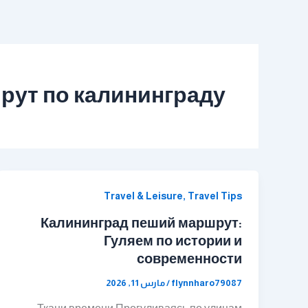
خطي
لى
لمحتوى
рут по калининграду
Travel & Leisure, Travel Tips
Калининград пеший маршрут:
Гуляем по истории и
современности
flynnharo79087
/
مارس 11, 2026