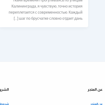
Ткани времени Прогуливаясь по улицам
Калининграда, я чувствую, точно история
переплетается с современностью. Каждый
шаг по брусчатке словно отдает дань […]
عن المتجر
الشرو
عن المتجر
شروط ا