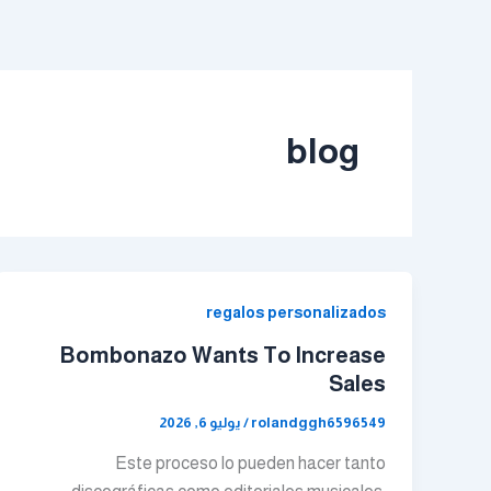
خطي
لى
لمحتوى
blog
regalos personalizados
Bombonazo Wants To Increase
Sales
rolandggh6596549
/
يوليو 6, 2026
Este proceso lo pueden hacer tanto