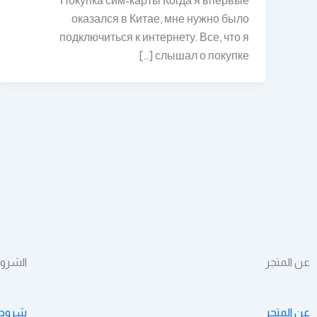
Покупка сим-карты Когда я впервые
оказался в Китае, мне нужно было
подключиться к интернету. Все, что я
слышал о покупке […]
عن المتجر
الشرو
عن المتجر
شروط 