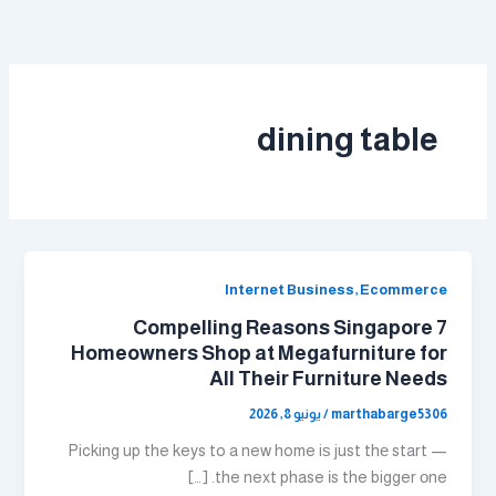
خطي
لى
لمحتوى
dining table
Internet Business, Ecommerce
7 Compelling Reasons Singapore
Homeowners Shop at Megafurniture for
All Their Furniture Needs
marthabarge5306
/
يونيو 8, 2026
Picking up the keys to a new home iѕ just thе start —
the next phase іs the bigger оne. […]