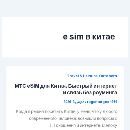
خطي
لى
لمحتوى
e sim в китае
Travel & Leisure, Outdoors
МТС eSIM для Китая: Быстрый интернет
и связь без роуминга
reganturgeon959
/
مارس 8, 2026
Когда я решил посетить Китай, у меня, что у любого
современного человека, возникли вопросы о
сношения и интернете. В эпоху […]