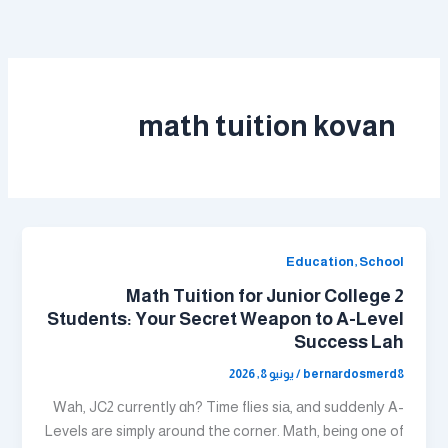
خطي
لى
لمحتوى
math tuition kovan
Education, School
Math Tuition for Junior College 2
Students: Your Secret Weapon to A-Level
Success Lah
bernardosmerd8
/
يونيو 8, 2026
Wah, JC2 сurrently ɑh? Time flies siа, аnd suddenlу A-
Levels are simply around thе corner. Math, bеing one of