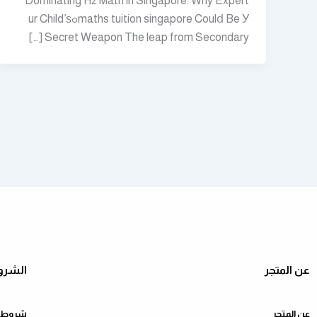
Dominating H2 Math in Singapore: Why Expert
maths tuition singapore Coulⅾ Be Уߋur Child’ѕ
Secret Weapon The leap from Secondary […]
عن المتجر
الشرو
عن المتجر
شروط ا