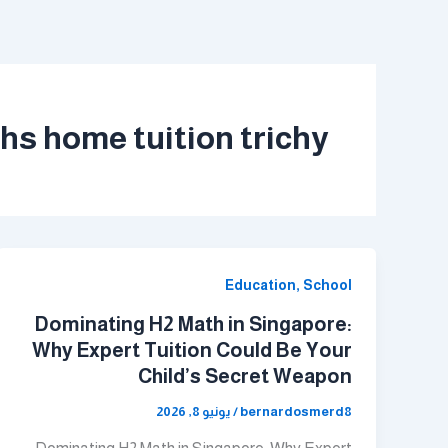
خطي
لى
لمحتوى
hs home tuition trichy
Education, School
Dominating H2 Math in Singapore:
Why Expert Tuition Could Be Your
Child’s Secret Weapon
bernardosmerd8
/
يونيو 8, 2026