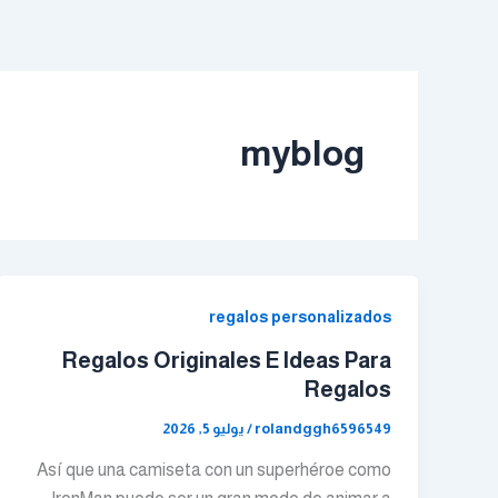
خطي
لى
لمحتوى
myblog
regalos personalizados
Regalos Originales E Ideas Para
Regalos
rolandggh6596549
/
يوليو 5, 2026
Así que una camiseta con un superhéroe como