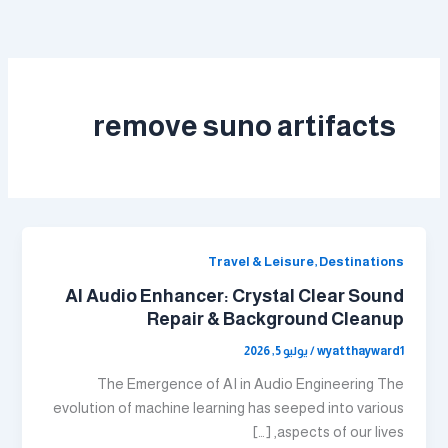
خطي
لى
لمحتوى
remove suno artifacts
Travel & Leisure, Destinations
AI Audio Enhancer: Crystal Clear Sound
Repair & Background Cleanup
wyatthayward1
/
يوليو 5, 2026
The Emergence of AI in Audio Engineering The
evolution of machine learning has seeped into various
aspects of our lives, […]