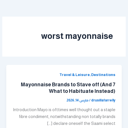
خطي
لى
لمحتوى
worst mayonnaise
Travel & Leisure, Destinations
7 Mayonnaise Brands to Stave off (And
What to Habituate Instead)
drusillafarrelly
/
مارس 14, 2026
Introduction Mayo is ofttimes well thought out a staple
fibre condiment, notwithstanding non totally brands
declare oneself the Saami select […]