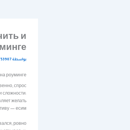
خطي
لى
لمحتوى
чить и
уминге
بواسطة
753907
 на роуминге
венно, спрос
и сложности:
вляет желать
тиву — есим.
вался, ровно