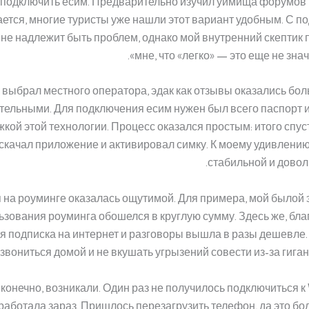
подключить есим. Предварительно изучил уймища форумов и
ется, многие туристы уже нашли этот вариант удобным. С 
 не надлежит быть проблем, однако мой внутренний скептик
мне, что «легко» — это еще не знач
 выбрал местного оператора, эдак как отзывы оказались бо
тельными. Для подключения есим нужен был всего паспорт 
кой этой технологии. Процесс оказался простым: итого спус
 скачал приложение и активировал симку. К моему удивлению
стабильной и довол
 на роуминге оказалась ощутимой. Для примера, мой былой
ьзования роуминга обошелся в круглую сумму. Здесь же, бла
я подписка на интернет и разговоры вышла в разы дешевле.
звониться домой и не вкушать угрызений совести из-за гигант
конечно, возникали. Один раз не получилось подключиться к W
сработала зараз. Пришлось перезагрузить телефон, да это б