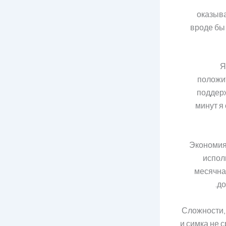
оказыва
вроде бы
Я
положи
поддерж
минут я
Экономия
испол
месячна
до
Сложности, 
и симка не 