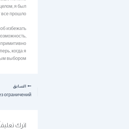
целом, я был
 все прошло.
соб избежать
возможность,
ы примитивно
ерь, когда я
ным выбором.
السابق
اترك تعليقاً