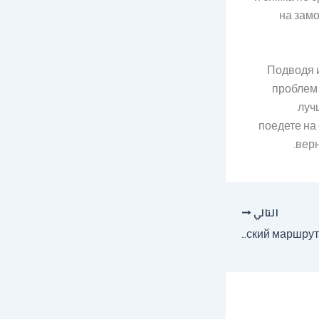
на замо
Подводя и
проблем 
луч
поедете на 
верн
التالي
Откройте Калининград: идеальный туристический маршрут по знаковым местам