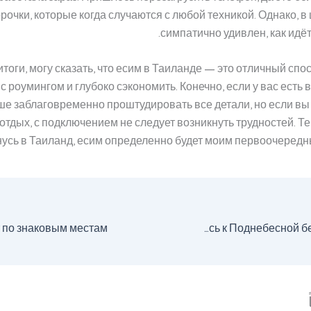
рочки, которые когда случаются с любой техникой. Однако, в 
симпатично удивлен, как идёт
тоги, могу сказать, что есим в Таиланде — это отличный спо
с роумингом и глубоко сэкономить. Конечно, если у вас есть 
ше заблаговременно проштудировать все детали, но если в
отдых, с подключением не следует возникнуть трудностей. Теп
усь в Таиланд, есим определенно будет моим первоочеред
Сим-карты Китая: подключись к Поднебесной без ограничений