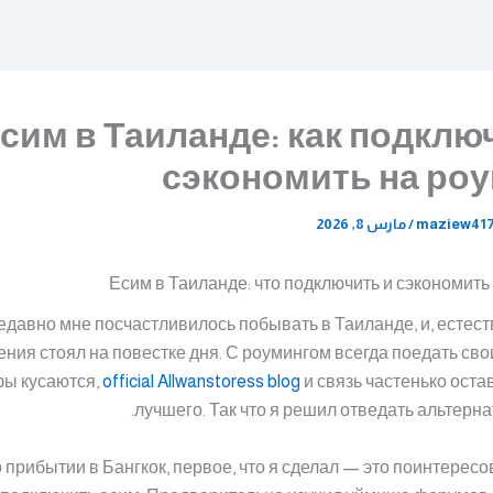
сим в Таиланде: как подклю
сэкономить на ро
maziew41
/
مارس 8, 2026
Есим в Таиланде: что подключить и сэкономить
едавно мне посчастливилось побывать в Таиланде, и, естест
ния стоял на повестке дня. С роумингом всегда поедать сво
ы кусаются,
official Allwanstoress blog
и связь частенько оста
лучшего. Так что я решил отведать альтерна
 прибытии в Бангкок, первое, что я сделал — это поинтересо