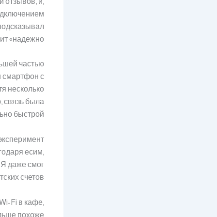
 отзывов, и,
подключением
 подсказывал
ит «надежно».
льшей частью
и смартфон с
тя несколько
, связь была
ьно быстрой.
 эксперимент
годаря есим,
 Я даже смог
ских счетов.
i-Fi в кафе,
ольше похоже