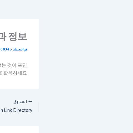
خطي
لى
لمحتوى
과 정보
بواسطة
160346
르는 것이 포인
을 활용하세요.
السابق