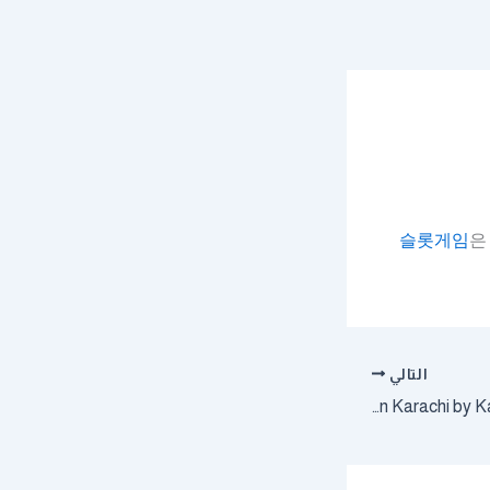
슬롯게임
은
التالي
Professional Escorts in Karachi by KarachiEscortsHub.com