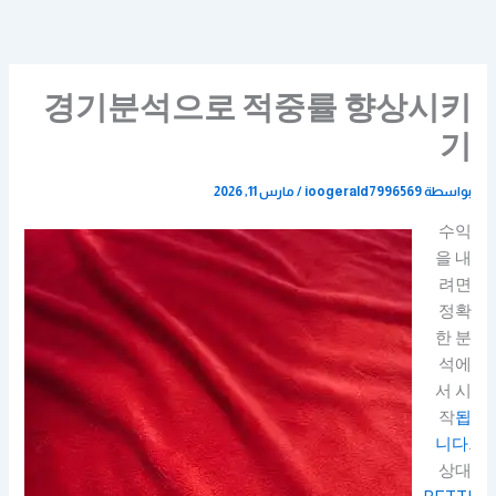
خطي
لى
لمحتوى
경기분석으로 적중률 향상시키
기
بواسطة
ioogerald7996569
/
مارس 11, 2026
수익
을 내
려면
정확
한 분
석에
서 시
작
됩
니다
.
상대