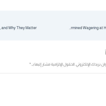
Encase Study: Effect Betting and the Lift of Data-Determined Wagering at Hour Sportsbook
ان بريدك الإلكتروني.
الحقول الإلزامية مشار إليها بـ
*