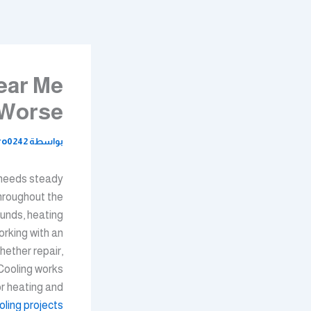
خطي
لى
لمحتوى
ear Me
 Worse
بواسطة
ro0242
 needs steady
hroughout the
ounds, heating
king with an
hether repair,
 Cooling works
r heating and
oling projects