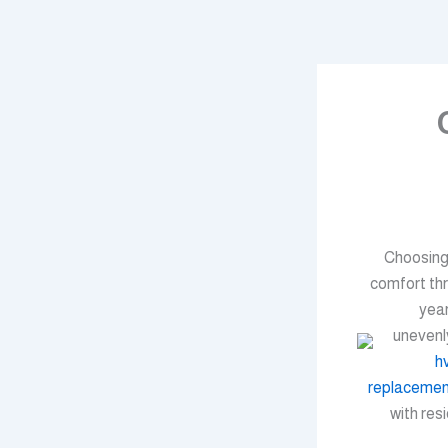
Choosing
comfort th
year
unevenly
h
replacemen
with res