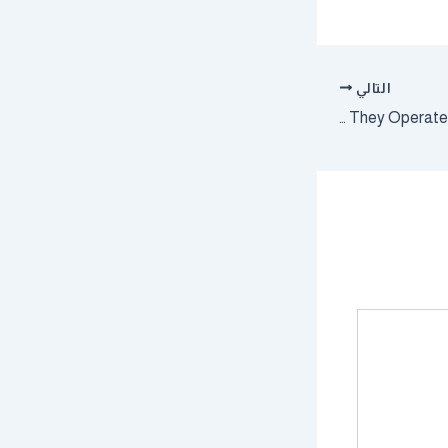
التالي
Tangible Money Prediction Markets: How They Work, Where They Operate, and Why They Matter