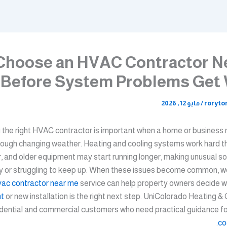
Choose an HVAC Contractor N
Before System Problems Get
roryto
/
مايو 12, 2026
 the right HVAC contractor is important when a home or business
rough changing weather. Heating and cooling systems work hard t
, and older equipment may start running longer, making unusual s
 or struggling to keep up.
When these issues become common, wor
vac contractor near me
service can help property owners decide w
t
or new installation is the right next step. UniColorado Heating &
idential and commercial customers who need practical guidance fo
.
co