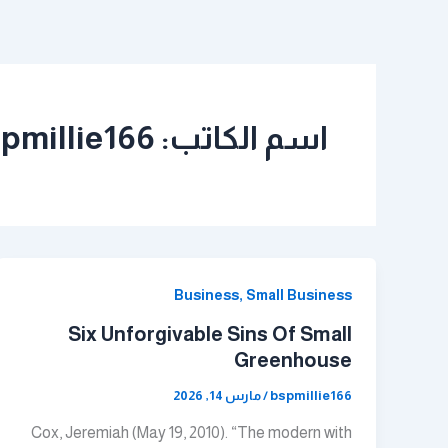
خطي
لى
لمحتوى
اسم الكاتب: bspmillie166
Business, Small Business
Six Unforgivable Sins Of Small
Greenhouse
bspmillie166
/
مارس 14, 2026
Cox, Jeremiah (May 19, 2010). “The modern with