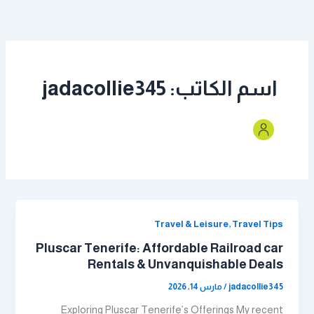
خطي
لى
لمحتوى
اسم الكاتب: jadacollie345
Travel & Leisure, Travel Tips
Pluscar Tenerife: Affordable Railroad car
Rentals & Unvanquishable Deals
jadacollie345
/
مارس 14, 2026
Exploring Pluscar Tenerife’s Offerings My recent