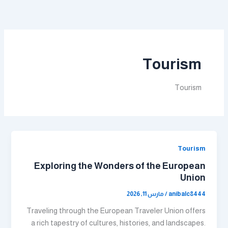
خطي
لى
لمحتوى
Tourism
Tourism
Tourism
Exploring the Wonders of the European
Union
anibalc8444
/
مارس 11, 2026
Traveling through the European Traveler Union offers
a rich tapestry of cultures, histories, and landscapes.